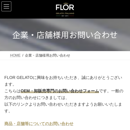
コ
ナ
ン
ビ
テ
ゲ
ン
ー
ツ
シ
へ
ョ
企業・店舗様用お問い合わせ
ス
ン
キ
に
ッ
移
プ
動
HOME
企業・店舗様用お問い合わせ
FLOR GELATOに興味をお持ちいただき、誠にありがとうござい
ます。
こちらは
OEM・卸販売専門のお問い合わせフォーム
です。一般の
方のお問い合わせにつきましては、
以下のリンクよりお問い合わせいただきますようお願いいたしま
す。
商品・店舗等についてのお問い合わせ